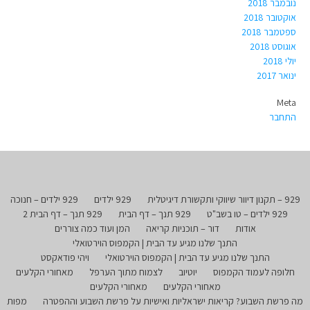
נובמבר 2018
אוקטובר 2018
ספטמבר 2018
אוגוסט 2018
יולי 2018
ינואר 2017
Meta
התחבר
929 – תקנון דיוור שיווקי ותקשורת דיגיטלית
929 ילדים
929 ילדים – חנוכה
929 ילדים – טו בשב"ט
929 תנך – דף הבית
929 תנך – דף הבית 2
אודות
דור – תוכניות קריאה
המן ועוד כמה צוררים
התנך שלנו מגיע עד הבית | הקמפוס הוירטואלי
התנך שלנו מגיע עד הבית | הקמפוס הוירטואלי
ויהי פודאקסט
חלופה לעמוד הקמפוס
יוטיוב
לצמוח מתוך הערפל
מאחורי הקלעים
מאחורי הקלעים
מאחורי הקלעים
מה פרשת השבוע? קריאות ישראליות ואישיות על פרשת השבוע וההפטרה
מפות