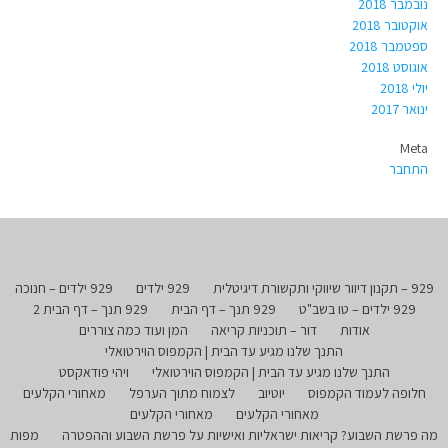
נובמבר 2018
אוקטובר 2018
ספטמבר 2018
אוגוסט 2018
יולי 2018
ינואר 2017
Meta
התחבר
929 – תקנון דיוור שיווקי ותקשורת דיגיטלית
929 ילדים
929 ילדים – חנוכה
929 ילדים – טו בשב"ט
929 תנך – דף הבית
929 תנך – דף הבית 2
אודות
דור – תוכניות קריאה
המן ועוד כמה צוררים
התנך שלנו מגיע עד הבית | הקמפוס הוירטואלי
התנך שלנו מגיע עד הבית | הקמפוס הוירטואלי
ויהי פודאקסט
חלופה לעמוד הקמפוס
יוטיוב
לצמוח מתוך הערפל
מאחורי הקלעים
מאחורי הקלעים
מאחורי הקלעים
מה פרשת השבוע? קריאות ישראליות ואישיות על פרשת השבוע וההפטרה
מפות