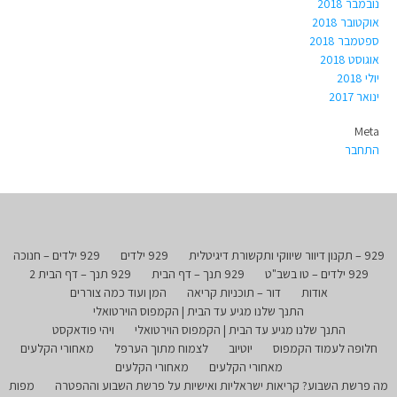
נובמבר 2018
אוקטובר 2018
ספטמבר 2018
אוגוסט 2018
יולי 2018
ינואר 2017
Meta
התחבר
929 – תקנון דיוור שיווקי ותקשורת דיגיטלית
929 ילדים
929 ילדים – חנוכה
929 ילדים – טו בשב"ט
929 תנך – דף הבית
929 תנך – דף הבית 2
אודות
דור – תוכניות קריאה
המן ועוד כמה צוררים
התנך שלנו מגיע עד הבית | הקמפוס הוירטואלי
התנך שלנו מגיע עד הבית | הקמפוס הוירטואלי
ויהי פודאקסט
חלופה לעמוד הקמפוס
יוטיוב
לצמוח מתוך הערפל
מאחורי הקלעים
מאחורי הקלעים
מאחורי הקלעים
מה פרשת השבוע? קריאות ישראליות ואישיות על פרשת השבוע וההפטרה
מפות