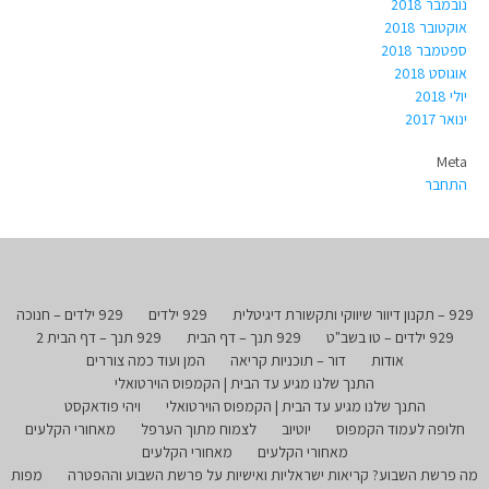
נובמבר 2018
אוקטובר 2018
ספטמבר 2018
אוגוסט 2018
יולי 2018
ינואר 2017
Meta
התחבר
929 – תקנון דיוור שיווקי ותקשורת דיגיטלית
929 ילדים
929 ילדים – חנוכה
929 ילדים – טו בשב"ט
929 תנך – דף הבית
929 תנך – דף הבית 2
אודות
דור – תוכניות קריאה
המן ועוד כמה צוררים
התנך שלנו מגיע עד הבית | הקמפוס הוירטואלי
התנך שלנו מגיע עד הבית | הקמפוס הוירטואלי
ויהי פודאקסט
חלופה לעמוד הקמפוס
יוטיוב
לצמוח מתוך הערפל
מאחורי הקלעים
מאחורי הקלעים
מאחורי הקלעים
מה פרשת השבוע? קריאות ישראליות ואישיות על פרשת השבוע וההפטרה
מפות