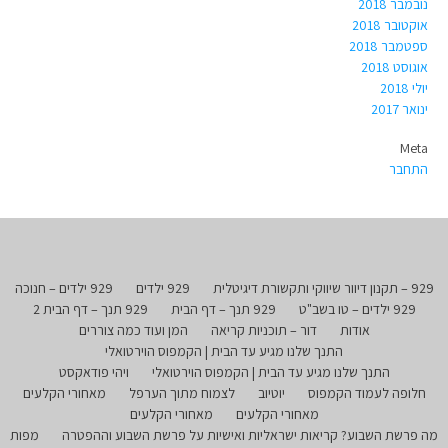
נובמבר 2018
אוקטובר 2018
ספטמבר 2018
אוגוסט 2018
יולי 2018
ינואר 2017
Meta
התחבר
929 – תקנון דיוור שיווקי ותקשורת דיגיטלית
929 ילדים
929 ילדים – חנוכה
929 ילדים – טו בשב"ט
929 תנך – דף הבית
929 תנך – דף הבית 2
אודות
דור – תוכניות קריאה
המן ועוד כמה צוררים
התנך שלנו מגיע עד הבית | הקמפוס הוירטואלי
התנך שלנו מגיע עד הבית | הקמפוס הוירטואלי
ויהי פודאקסט
חלופה לעמוד הקמפוס
יוטיוב
לצמוח מתוך הערפל
מאחורי הקלעים
מאחורי הקלעים
מאחורי הקלעים
מה פרשת השבוע? קריאות ישראליות ואישיות על פרשת השבוע וההפטרה
מפות