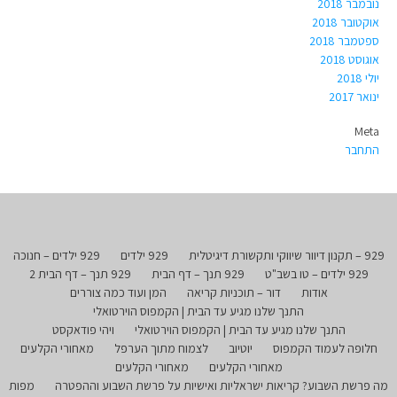
נובמבר 2018
אוקטובר 2018
ספטמבר 2018
אוגוסט 2018
יולי 2018
ינואר 2017
Meta
התחבר
929 – תקנון דיוור שיווקי ותקשורת דיגיטלית
929 ילדים
929 ילדים – חנוכה
929 ילדים – טו בשב"ט
929 תנך – דף הבית
929 תנך – דף הבית 2
אודות
דור – תוכניות קריאה
המן ועוד כמה צוררים
התנך שלנו מגיע עד הבית | הקמפוס הוירטואלי
התנך שלנו מגיע עד הבית | הקמפוס הוירטואלי
ויהי פודאקסט
חלופה לעמוד הקמפוס
יוטיוב
לצמוח מתוך הערפל
מאחורי הקלעים
מאחורי הקלעים
מאחורי הקלעים
מה פרשת השבוע? קריאות ישראליות ואישיות על פרשת השבוע וההפטרה
מפות