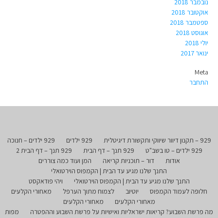
נובמבר 2018
אוקטובר 2018
ספטמבר 2018
אוגוסט 2018
יולי 2018
ינואר 2017
Meta
התחבר
929 – תקנון דיוור שיווקי ותקשורת דיגיטלית
929 ילדים
929 ילדים – חנוכה
929 ילדים – טו בשב"ט
929 תנך – דף הבית
929 תנך – דף הבית 2
אודות
דור – תוכניות קריאה
המן ועוד כמה צוררים
התנך שלנו מגיע עד הבית | הקמפוס הוירטואלי
התנך שלנו מגיע עד הבית | הקמפוס הוירטואלי
ויהי פודאקסט
חלופה לעמוד הקמפוס
יוטיוב
לצמוח מתוך הערפל
מאחורי הקלעים
מאחורי הקלעים
מאחורי הקלעים
מה פרשת השבוע? קריאות ישראליות ואישיות על פרשת השבוע וההפטרה
מפות