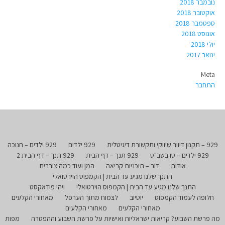
נובמבר 2018
אוקטובר 2018
ספטמבר 2018
אוגוסט 2018
יולי 2018
ינואר 2017
Meta
התחבר
929 – תקנון דיוור שיווקי ותקשורת דיגיטלית
929 ילדים
929 ילדים – חנוכה
929 ילדים – טו בשב"ט
929 תנך – דף הבית
929 תנך – דף הבית 2
אודות
דור – תוכניות קריאה
המן ועוד כמה צוררים
התנך שלנו מגיע עד הבית | הקמפוס הוירטואלי
התנך שלנו מגיע עד הבית | הקמפוס הוירטואלי
ויהי פודאקסט
חלופה לעמוד הקמפוס
יוטיוב
לצמוח מתוך הערפל
מאחורי הקלעים
מאחורי הקלעים
מאחורי הקלעים
מה פרשת השבוע? קריאות ישראליות ואישיות על פרשת השבוע וההפטרה
מפות