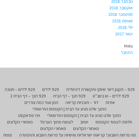
נובמבר 2018
אוקטובר 2018
ספטמבר 2018
אוגוסט 2018
יולי 2018
ינואר 2017
Meta
התחבר
929 – תקנון דיוור שיווקי ותקשורת דיגיטלית
929 ילדים
929 ילדים – חנוכה
929 ילדים – טו בשב"ט
929 תנך – דף הבית
929 תנך – דף הבית 2
אודות
דור – תוכניות קריאה
המן ועוד כמה צוררים
התנך שלנו מגיע עד הבית | הקמפוס הוירטואלי
התנך שלנו מגיע עד הבית | הקמפוס הוירטואלי
ויהי פודאקסט
חלופה לעמוד הקמפוס
יוטיוב
לצמוח מתוך הערפל
מאחורי הקלעים
מאחורי הקלעים
מאחורי הקלעים
מה פרשת השבוע? קריאות ישראליות ואישיות על פרשת השבוע וההפטרה
מפות