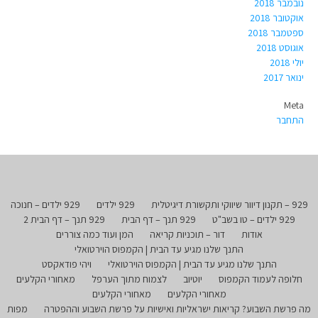
נובמבר 2018
אוקטובר 2018
ספטמבר 2018
אוגוסט 2018
יולי 2018
ינואר 2017
Meta
התחבר
929 – תקנון דיוור שיווקי ותקשורת דיגיטלית
929 ילדים
929 ילדים – חנוכה
929 ילדים – טו בשב"ט
929 תנך – דף הבית
929 תנך – דף הבית 2
אודות
דור – תוכניות קריאה
המן ועוד כמה צוררים
התנך שלנו מגיע עד הבית | הקמפוס הוירטואלי
התנך שלנו מגיע עד הבית | הקמפוס הוירטואלי
ויהי פודאקסט
חלופה לעמוד הקמפוס
יוטיוב
לצמוח מתוך הערפל
מאחורי הקלעים
מאחורי הקלעים
מאחורי הקלעים
מה פרשת השבוע? קריאות ישראליות ואישיות על פרשת השבוע וההפטרה
מפות