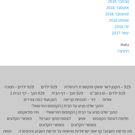
נובמבר 2018
אוקטובר 2018
ספטמבר 2018
אוגוסט 2018
יולי 2018
ינואר 2017
Meta
התחבר
929 – תקנון דיוור שיווקי ותקשורת דיגיטלית
929 ילדים
929 ילדים – חנוכה
929 ילדים – טו בשב"ט
929 תנך – דף הבית
929 תנך – דף הבית 2
אודות
דור – תוכניות קריאה
המן ועוד כמה צוררים
התנך שלנו מגיע עד הבית | הקמפוס הוירטואלי
התנך שלנו מגיע עד הבית | הקמפוס הוירטואלי
ויהי פודאקסט
חלופה לעמוד הקמפוס
יוטיוב
לצמוח מתוך הערפל
מאחורי הקלעים
מאחורי הקלעים
מאחורי הקלעים
מה פרשת השבוע? קריאות ישראליות ואישיות על פרשת השבוע וההפטרה
מפות