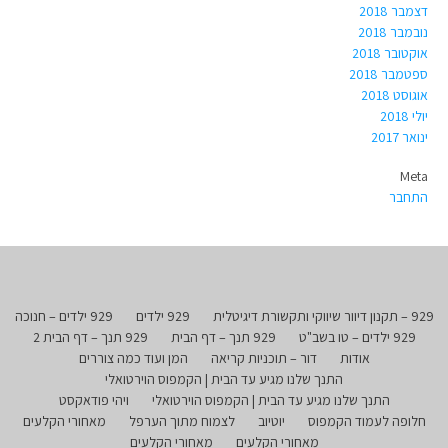
דצמבר 2018
נובמבר 2018
אוקטובר 2018
ספטמבר 2018
אוגוסט 2018
יולי 2018
ינואר 2017
Meta
התחבר
929 – תקנון דיוור שיווקי ותקשורת דיגיטלית
929 ילדים
929 ילדים – חנוכה
929 ילדים – טו בשב"ט
929 תנך – דף הבית
929 תנך – דף הבית 2
אודות
דור – תוכניות קריאה
המן ועוד כמה צוררים
התנך שלנו מגיע עד הבית | הקמפוס הוירטואלי
התנך שלנו מגיע עד הבית | הקמפוס הוירטואלי
ויהי פודאקסט
חלופה לעמוד הקמפוס
יוטיוב
לצמוח מתוך הערפל
מאחורי הקלעים
מאחורי הקלעים
מאחורי הקלעים