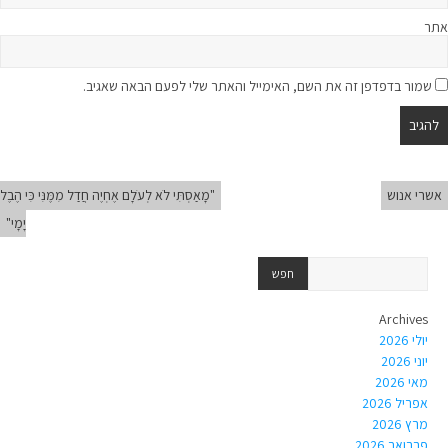
אתר
שמור בדפדפן זה את השם, האימייל והאתר שלי לפעם הבאה שאגיב.
אשרי אנוש
"מָאַסְתִּי לֹא לְעֹלָם אֶחְיֶה חֲדַל מִמֶּנִּי כִּי הֶבֶל
יָמָי"
Archives
יולי 2026
יוני 2026
מאי 2026
אפריל 2026
מרץ 2026
פברואר 2026