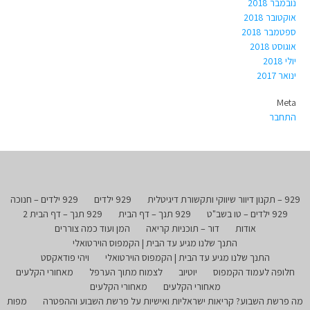
נובמבר 2018
אוקטובר 2018
ספטמבר 2018
אוגוסט 2018
יולי 2018
ינואר 2017
Meta
התחבר
929 – תקנון דיוור שיווקי ותקשורת דיגיטלית
929 ילדים
929 ילדים – חנוכה
929 ילדים – טו בשב"ט
929 תנך – דף הבית
929 תנך – דף הבית 2
אודות
דור – תוכניות קריאה
המן ועוד כמה צוררים
התנך שלנו מגיע עד הבית | הקמפוס הוירטואלי
התנך שלנו מגיע עד הבית | הקמפוס הוירטואלי
ויהי פודאקסט
חלופה לעמוד הקמפוס
יוטיוב
לצמוח מתוך הערפל
מאחורי הקלעים
מאחורי הקלעים
מאחורי הקלעים
מה פרשת השבוע? קריאות ישראליות ואישיות על פרשת השבוע וההפטרה
מפות