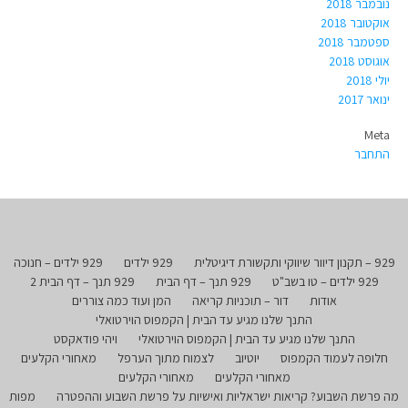
נובמבר 2018
אוקטובר 2018
ספטמבר 2018
אוגוסט 2018
יולי 2018
ינואר 2017
Meta
התחבר
929 – תקנון דיוור שיווקי ותקשורת דיגיטלית
929 ילדים
929 ילדים – חנוכה
929 ילדים – טו בשב"ט
929 תנך – דף הבית
929 תנך – דף הבית 2
אודות
דור – תוכניות קריאה
המן ועוד כמה צוררים
התנך שלנו מגיע עד הבית | הקמפוס הוירטואלי
התנך שלנו מגיע עד הבית | הקמפוס הוירטואלי
ויהי פודאקסט
חלופה לעמוד הקמפוס
יוטיוב
לצמוח מתוך הערפל
מאחורי הקלעים
מאחורי הקלעים
מאחורי הקלעים
מה פרשת השבוע? קריאות ישראליות ואישיות על פרשת השבוע וההפטרה
מפות