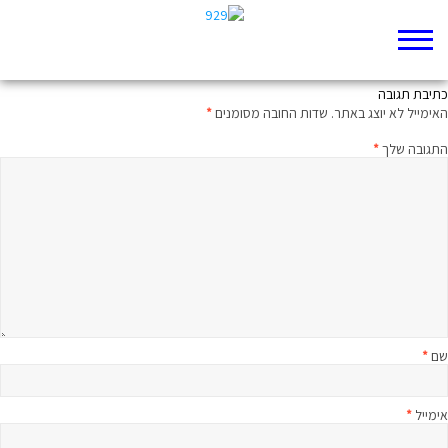
משוד עניים, מאנקת אביונים – תהלים בשר ודם
כתיבת תגובה
האימייל לא יוצג באתר.
שדות החובה מסומנים
*
התגובה שלך
*
שם
*
אימייל
*