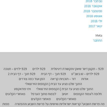
נובמבר 2018
אוקטובר 2018
ספטמבר 2018
אוגוסט 2018
יולי 2018
ינואר 2017
Meta
התחבר
929 – תקנון דיוור שיווקי ותקשורת דיגיטלית
929 ילדים
929 ילדים – חנוכה
929 ילדים – טו בשב"ט
929 תנך – דף הבית
929 תנך – דף הבית 2
אודות
דור – תוכניות קריאה
המן ועוד כמה צוררים
התנך שלנו מגיע עד הבית | הקמפוס הוירטואלי
התנך שלנו מגיע עד הבית | הקמפוס הוירטואלי
ויהי פודאקסט
חלופה לעמוד הקמפוס
יוטיוב
לצמוח מתוך הערפל
מאחורי הקלעים
מאחורי הקלעים
מאחורי הקלעים
מה פרשת השבוע? קריאות ישראליות ואישיות על פרשת השבוע וההפטרה
מפות