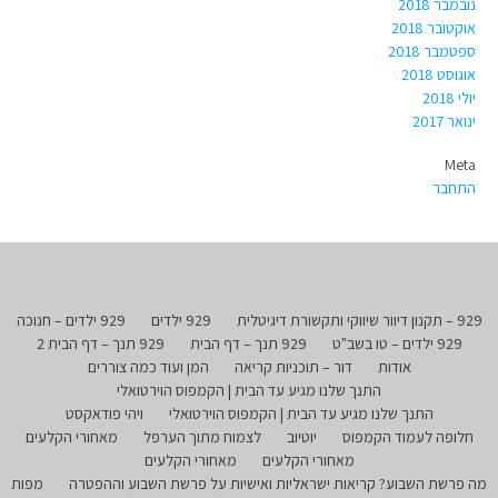
נובמבר 2018
אוקטובר 2018
ספטמבר 2018
אוגוסט 2018
יולי 2018
ינואר 2017
Meta
התחבר
929 – תקנון דיוור שיווקי ותקשורת דיגיטלית
929 ילדים
929 ילדים – חנוכה
929 ילדים – טו בשב"ט
929 תנך – דף הבית
929 תנך – דף הבית 2
אודות
דור – תוכניות קריאה
המן ועוד כמה צוררים
התנך שלנו מגיע עד הבית | הקמפוס הוירטואלי
התנך שלנו מגיע עד הבית | הקמפוס הוירטואלי
ויהי פודאקסט
חלופה לעמוד הקמפוס
יוטיוב
לצמוח מתוך הערפל
מאחורי הקלעים
מאחורי הקלעים
מאחורי הקלעים
מה פרשת השבוע? קריאות ישראליות ואישיות על פרשת השבוע וההפטרה
מפות