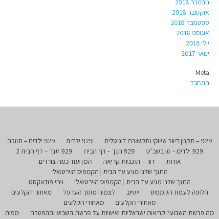
נובמבר 2018
אוקטובר 2018
ספטמבר 2018
אוגוסט 2018
יולי 2018
ינואר 2017
Meta
התחבר
929 – תקנון דיוור שיווקי ותקשורת דיגיטלית
929 ילדים
929 ילדים – חנוכה
929 ילדים – טו בשב"ט
929 תנך – דף הבית
929 תנך – דף הבית 2
אודות
דור – תוכניות קריאה
המן ועוד כמה צוררים
התנך שלנו מגיע עד הבית | הקמפוס הוירטואלי
התנך שלנו מגיע עד הבית | הקמפוס הוירטואלי
ויהי פודאקסט
חלופה לעמוד הקמפוס
יוטיוב
לצמוח מתוך הערפל
מאחורי הקלעים
מאחורי הקלעים
מאחורי הקלעים
מה פרשת השבוע? קריאות ישראליות ואישיות על פרשת השבוע וההפטרה
מפות