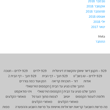
נובמבר 2018
אוקטובר 2018
ספטמבר 2018
אוגוסט 2018
יולי 2018
ינואר 2017
Meta
התחבר
929 – תקנון דיוור שיווקי ותקשורת דיגיטלית
929 ילדים
929 ילדים – חנוכה
929 ילדים – טו בשב"ט
929 תנך – דף הבית
929 תנך – דף הבית 2
אודות
דור – תוכניות קריאה
המן ועוד כמה צוררים
התנך שלנו מגיע עד הבית | הקמפוס הוירטואלי
התנך שלנו מגיע עד הבית | הקמפוס הוירטואלי
ויהי פודאקסט
חלופה לעמוד הקמפוס
יוטיוב
לצמוח מתוך הערפל
מאחורי הקלעים
מאחורי הקלעים
מאחורי הקלעים
מה פרשת השבוע? קריאות ישראליות ואישיות על פרשת השבוע וההפטרה
מפות