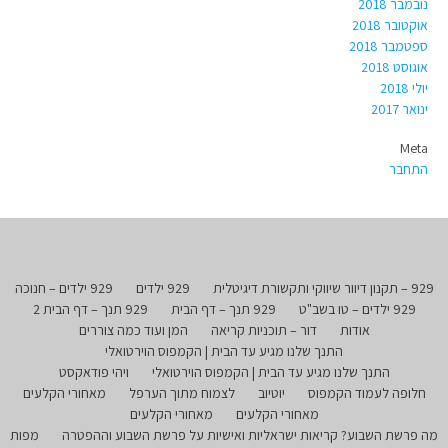
נובמבר 2018
אוקטובר 2018
ספטמבר 2018
אוגוסט 2018
יולי 2018
ינואר 2017
Meta
התחבר
929 – תקנון דיוור שיווקי ותקשורת דיגיטלית
929 ילדים
929 ילדים – חנוכה
929 ילדים – טו בשב"ט
929 תנך – דף הבית
929 תנך – דף הבית 2
אודות
דור – תוכניות קריאה
המן ועוד כמה צוררים
התנך שלנו מגיע עד הבית | הקמפוס הוירטואלי
התנך שלנו מגיע עד הבית | הקמפוס הוירטואלי
ויהי פודאקסט
חלופה לעמוד הקמפוס
יוטיוב
לצמוח מתוך הערפל
מאחורי הקלעים
מאחורי הקלעים
מאחורי הקלעים
מה פרשת השבוע? קריאות ישראליות ואישיות על פרשת השבוע וההפטרה
מפות