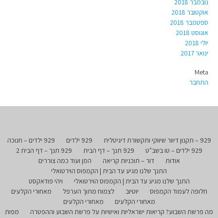
נובמבר 2018
אוקטובר 2018
ספטמבר 2018
אוגוסט 2018
יולי 2018
ינואר 2017
Meta
התחבר
929 – תקנון דיוור שיווקי ותקשורת דיגיטלית
929 ילדים
929 ילדים – חנוכה
929 ילדים – טו בשב"ט
929 תנך – דף הבית
929 תנך – דף הבית 2
אודות
דור – תוכניות קריאה
המן ועוד כמה צוררים
התנך שלנו מגיע עד הבית | הקמפוס הוירטואלי
התנך שלנו מגיע עד הבית | הקמפוס הוירטואלי
ויהי פודאקסט
חלופה לעמוד הקמפוס
יוטיוב
לצמוח מתוך הערפל
מאחורי הקלעים
מאחורי הקלעים
מאחורי הקלעים
מה פרשת השבוע? קריאות ישראליות ואישיות על פרשת השבוע וההפטרה
מפות