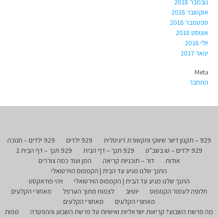
נובמבר 2018
אוקטובר 2018
ספטמבר 2018
אוגוסט 2018
יולי 2018
ינואר 2017
Meta
התחבר
929 – תקנון דיוור שיווקי ותקשורת דיגיטלית
929 ילדים
929 ילדים – חנוכה
929 ילדים – טו בשב"ט
929 תנך – דף הבית
929 תנך – דף הבית 2
אודות
דור – תוכניות קריאה
המן ועוד כמה צוררים
התנך שלנו מגיע עד הבית | הקמפוס הוירטואלי
התנך שלנו מגיע עד הבית | הקמפוס הוירטואלי
ויהי פודאקסט
חלופה לעמוד הקמפוס
יוטיוב
לצמוח מתוך הערפל
מאחורי הקלעים
מאחורי הקלעים
מאחורי הקלעים
מה פרשת השבוע? קריאות ישראליות ואישיות על פרשת השבוע וההפטרה
מפות