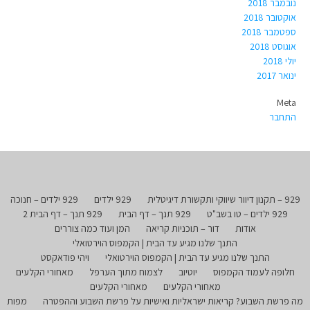
נובמבר 2018
אוקטובר 2018
ספטמבר 2018
אוגוסט 2018
יולי 2018
ינואר 2017
Meta
התחבר
929 – תקנון דיוור שיווקי ותקשורת דיגיטלית
929 ילדים
929 ילדים – חנוכה
929 ילדים – טו בשב"ט
929 תנך – דף הבית
929 תנך – דף הבית 2
אודות
דור – תוכניות קריאה
המן ועוד כמה צוררים
התנך שלנו מגיע עד הבית | הקמפוס הוירטואלי
התנך שלנו מגיע עד הבית | הקמפוס הוירטואלי
ויהי פודאקסט
חלופה לעמוד הקמפוס
יוטיוב
לצמוח מתוך הערפל
מאחורי הקלעים
מאחורי הקלעים
מאחורי הקלעים
מה פרשת השבוע? קריאות ישראליות ואישיות על פרשת השבוע וההפטרה
מפות