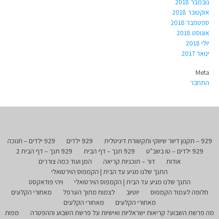
נובמבר 2018
אוקטובר 2018
ספטמבר 2018
אוגוסט 2018
יולי 2018
ינואר 2017
Meta
התחבר
929 – תקנון דיוור שיווקי ותקשורת דיגיטלית
929 ילדים
929 ילדים – חנוכה
929 ילדים – טו בשב"ט
929 תנך – דף הבית
929 תנך – דף הבית 2
אודות
דור – תוכניות קריאה
המן ועוד כמה צוררים
התנך שלנו מגיע עד הבית | הקמפוס הוירטואלי
התנך שלנו מגיע עד הבית | הקמפוס הוירטואלי
ויהי פודאקסט
חלופה לעמוד הקמפוס
יוטיוב
לצמוח מתוך הערפל
מאחורי הקלעים
מאחורי הקלעים
מאחורי הקלעים
מה פרשת השבוע? קריאות ישראליות ואישיות על פרשת השבוע וההפטרה
מפות