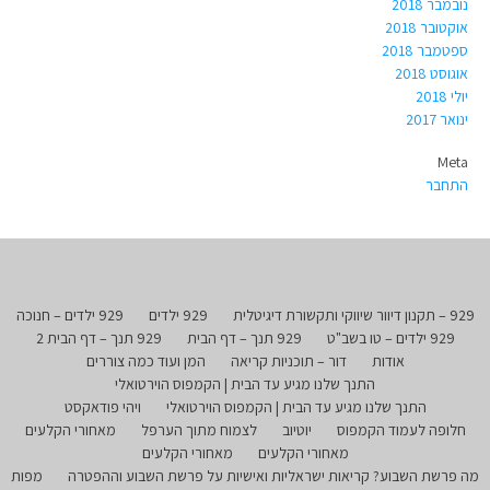
נובמבר 2018
אוקטובר 2018
ספטמבר 2018
אוגוסט 2018
יולי 2018
ינואר 2017
Meta
התחבר
929 – תקנון דיוור שיווקי ותקשורת דיגיטלית
929 ילדים
929 ילדים – חנוכה
929 ילדים – טו בשב"ט
929 תנך – דף הבית
929 תנך – דף הבית 2
אודות
דור – תוכניות קריאה
המן ועוד כמה צוררים
התנך שלנו מגיע עד הבית | הקמפוס הוירטואלי
התנך שלנו מגיע עד הבית | הקמפוס הוירטואלי
ויהי פודאקסט
חלופה לעמוד הקמפוס
יוטיוב
לצמוח מתוך הערפל
מאחורי הקלעים
מאחורי הקלעים
מאחורי הקלעים
מה פרשת השבוע? קריאות ישראליות ואישיות על פרשת השבוע וההפטרה
מפות