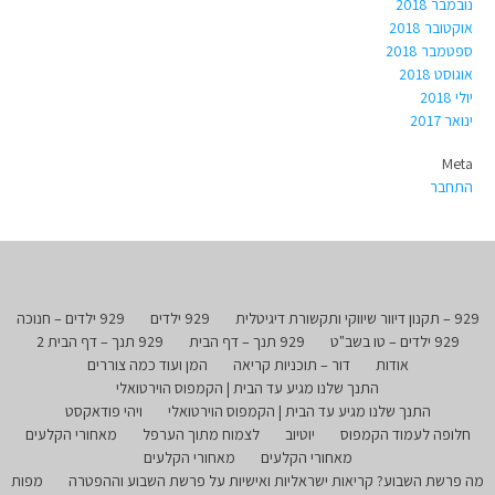
נובמבר 2018
אוקטובר 2018
ספטמבר 2018
אוגוסט 2018
יולי 2018
ינואר 2017
Meta
התחבר
929 – תקנון דיוור שיווקי ותקשורת דיגיטלית
929 ילדים
929 ילדים – חנוכה
929 ילדים – טו בשב"ט
929 תנך – דף הבית
929 תנך – דף הבית 2
אודות
דור – תוכניות קריאה
המן ועוד כמה צוררים
התנך שלנו מגיע עד הבית | הקמפוס הוירטואלי
התנך שלנו מגיע עד הבית | הקמפוס הוירטואלי
ויהי פודאקסט
חלופה לעמוד הקמפוס
יוטיוב
לצמוח מתוך הערפל
מאחורי הקלעים
מאחורי הקלעים
מאחורי הקלעים
מה פרשת השבוע? קריאות ישראליות ואישיות על פרשת השבוע וההפטרה
מפות