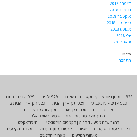
דצמבר 2018
נובמבר 2018
אוקטובר 2018
ספטמבר 2018
אוגוסט 2018
יולי 2018
ינואר 2017
Meta
התחבר
929 – תקנון דיוור שיווקי ותקשורת דיגיטלית
929 ילדים
929 ילדים – חנוכה
929 ילדים – טו בשב"ט
929 תנך – דף הבית
929 תנך – דף הבית 2
אודות
דור – תוכניות קריאה
המן ועוד כמה צוררים
התנך שלנו מגיע עד הבית | הקמפוס הוירטואלי
התנך שלנו מגיע עד הבית | הקמפוס הוירטואלי
ויהי פודאקסט
חלופה לעמוד הקמפוס
יוטיוב
לצמוח מתוך הערפל
מאחורי הקלעים
מאחורי הקלעים
מאחורי הקלעים