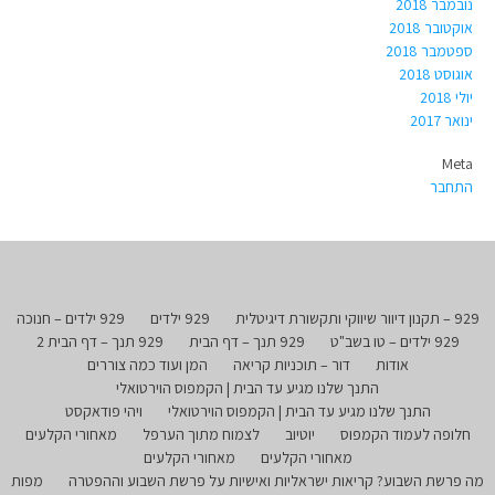
נובמבר 2018
אוקטובר 2018
ספטמבר 2018
אוגוסט 2018
יולי 2018
ינואר 2017
Meta
התחבר
929 – תקנון דיוור שיווקי ותקשורת דיגיטלית
929 ילדים
929 ילדים – חנוכה
929 ילדים – טו בשב"ט
929 תנך – דף הבית
929 תנך – דף הבית 2
אודות
דור – תוכניות קריאה
המן ועוד כמה צוררים
התנך שלנו מגיע עד הבית | הקמפוס הוירטואלי
התנך שלנו מגיע עד הבית | הקמפוס הוירטואלי
ויהי פודאקסט
חלופה לעמוד הקמפוס
יוטיוב
לצמוח מתוך הערפל
מאחורי הקלעים
מאחורי הקלעים
מאחורי הקלעים
מה פרשת השבוע? קריאות ישראליות ואישיות על פרשת השבוע וההפטרה
מפות