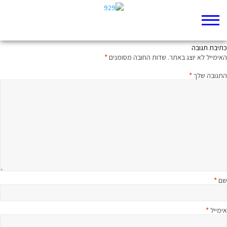
ממעמקים קראתיך: מיטיבי לכת לשמואל א פרק כו
כתיבת תגובה
האימייל לא יוצג באתר.
שדות החובה מסומנים
*
התגובה שלך
*
שם
*
אימייל
*