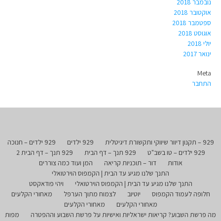
נובמבר 2018
אוקטובר 2018
ספטמבר 2018
אוגוסט 2018
יולי 2018
ינואר 2017
Meta
התחבר
929 – תקנון דיוור שיווקי ותקשורת דיגיטלית
929 ילדים
929 ילדים – חנוכה
929 ילדים – טו בשב"ט
929 תנך – דף הבית
929 תנך – דף הבית 2
אודות
דור – תוכניות קריאה
המן ועוד כמה צוררים
התנך שלנו מגיע עד הבית | הקמפוס הוירטואלי
התנך שלנו מגיע עד הבית | הקמפוס הוירטואלי
ויהי פודאקסט
חלופה לעמוד הקמפוס
יוטיוב
לצמוח מתוך הערפל
מאחורי הקלעים
מאחורי הקלעים
מאחורי הקלעים
מה פרשת השבוע? קריאות ישראליות ואישיות על פרשת השבוע וההפטרה
מפות