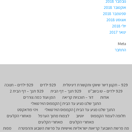
נובמבר 2018
אוקטובר 2018
ספטמבר 2018
אוגוסט 2018
יולי 2018
ינואר 2017
Meta
התחבר
929 – תקנון דיוור שיווקי ותקשורת דיגיטלית
929 ילדים
929 ילדים – חנוכה
929 ילדים – טו בשב"ט
929 תנך – דף הבית
929 תנך – דף הבית 2
אודות
דור – תוכניות קריאה
המן ועוד כמה צוררים
התנך שלנו מגיע עד הבית | הקמפוס הוירטואלי
התנך שלנו מגיע עד הבית | הקמפוס הוירטואלי
ויהי פודאקסט
חלופה לעמוד הקמפוס
יוטיוב
לצמוח מתוך הערפל
מאחורי הקלעים
מאחורי הקלעים
מאחורי הקלעים
מה פרשת השבוע? קריאות ישראליות ואישיות על פרשת השבוע וההפטרה
מפות