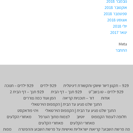
נובמבר 2018
אוקטובר 2018
ספטמבר 2018
אוגוסט 2018
יולי 2018
ינואר 2017
Meta
התחבר
929 – תקנון דיוור שיווקי ותקשורת דיגיטלית
929 ילדים
929 ילדים – חנוכה
929 ילדים – טו בשב"ט
929 תנך – דף הבית
929 תנך – דף הבית 2
אודות
דור – תוכניות קריאה
המן ועוד כמה צוררים
התנך שלנו מגיע עד הבית | הקמפוס הוירטואלי
התנך שלנו מגיע עד הבית | הקמפוס הוירטואלי
ויהי פודאקסט
חלופה לעמוד הקמפוס
יוטיוב
לצמוח מתוך הערפל
מאחורי הקלעים
מאחורי הקלעים
מאחורי הקלעים
מה פרשת השבוע? קריאות ישראליות ואישיות על פרשת השבוע וההפטרה
מפות