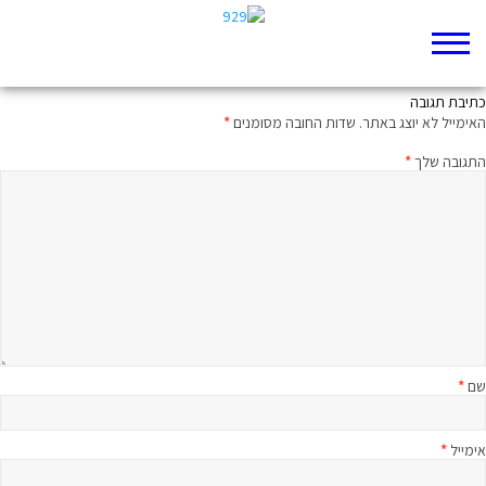
ממעמקים קראתיך: מיטיבי לכת לבראשית פרק מח
כתיבת תגובה
האימייל לא יוצג באתר.
שדות החובה מסומנים
*
התגובה שלך
*
שם
*
אימייל
*