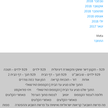
נובמבר 2018
אוקטובר 2018
ספטמבר 2018
אוגוסט 2018
יולי 2018
ינואר 2017
Meta
התחבר
929 – תקנון דיוור שיווקי ותקשורת דיגיטלית
929 ילדים
929 ילדים – חנוכה
929 ילדים – טו בשב"ט
929 תנך – דף הבית
929 תנך – דף הבית 2
אודות
דור – תוכניות קריאה
המן ועוד כמה צוררים
התנך שלנו מגיע עד הבית | הקמפוס הוירטואלי
התנך שלנו מגיע עד הבית | הקמפוס הוירטואלי
ויהי פודאקסט
חלופה לעמוד הקמפוס
יוטיוב
לצמוח מתוך הערפל
מאחורי הקלעים
מאחורי הקלעים
מאחורי הקלעים
מה פרשת השבוע? קריאות ישראליות ואישיות על פרשת השבוע וההפטרה
מפות