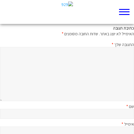
ממעמקים קראתיך: מיטיבי לכת למלכים ב פרק טז
כתיבת תגובה
האימייל לא יוצג באתר.
שדות החובה מסומנים
*
התגובה שלך
*
שם
*
אימייל
*