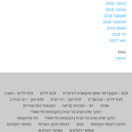
דצמבר 2018
נובמבר 2018
אוקטובר 2018
ספטמבר 2018
אוגוסט 2018
יולי 2018
ינואר 2017
Meta
התחבר
929 – תקנון דיוור שיווקי ותקשורת דיגיטלית
929 ילדים
929 ילדים – חנוכה
929 ילדים – טו בשב"ט
929 תנך – דף הבית
929 תנך – דף הבית 2
אודות
דור – תוכניות קריאה
המן ועוד כמה צוררים
התנך שלנו מגיע עד הבית | הקמפוס הוירטואלי
התנך שלנו מגיע עד הבית | הקמפוס הוירטואלי
ויהי פודאקסט
חלופה לעמוד הקמפוס
יוטיוב
לצמוח מתוך הערפל
מאחורי הקלעים
מאחורי הקלעים
מאחורי הקלעים