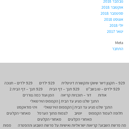
נובמבר 2018
אוקטובר 2018
ספטמבר 2018
אוגוסט 2018
יולי 2018
ינואר 2017
Meta
התחבר
929 – תקנון דיוור שיווקי ותקשורת דיגיטלית
929 ילדים
929 ילדים – חנוכה
929 ילדים – טו בשב"ט
929 תנך – דף הבית
929 תנך – דף הבית 2
אודות
דור – תוכניות קריאה
המן ועוד כמה צוררים
התנך שלנו מגיע עד הבית | הקמפוס הוירטואלי
התנך שלנו מגיע עד הבית | הקמפוס הוירטואלי
ויהי פודאקסט
חלופה לעמוד הקמפוס
יוטיוב
לצמוח מתוך הערפל
מאחורי הקלעים
מאחורי הקלעים
מאחורי הקלעים
מה פרשת השבוע? קריאות ישראליות ואישיות על פרשת השבוע וההפטרה
מפות