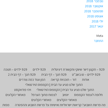
נובמבר 2018
אוקטובר 2018
ספטמבר 2018
אוגוסט 2018
יולי 2018
ינואר 2017
Meta
התחבר
929 – תקנון דיוור שיווקי ותקשורת דיגיטלית
929 ילדים
929 ילדים – חנוכה
929 ילדים – טו בשב"ט
929 תנך – דף הבית
929 תנך – דף הבית 2
אודות
דור – תוכניות קריאה
המן ועוד כמה צוררים
התנך שלנו מגיע עד הבית | הקמפוס הוירטואלי
התנך שלנו מגיע עד הבית | הקמפוס הוירטואלי
ויהי פודאקסט
חלופה לעמוד הקמפוס
יוטיוב
לצמוח מתוך הערפל
מאחורי הקלעים
מאחורי הקלעים
מאחורי הקלעים
מה פרשת השבוע? קריאות ישראליות ואישיות על פרשת השבוע וההפטרה
מפות