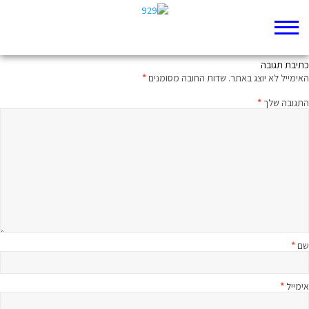
ממעמקים קראתיך: מיטיבי לכת לישעיה פרק כד
כתיבת תגובה
האימייל לא יוצג באתר.
שדות החובה מסומנים
*
התגובה שלך
*
שם
*
אימייל
*