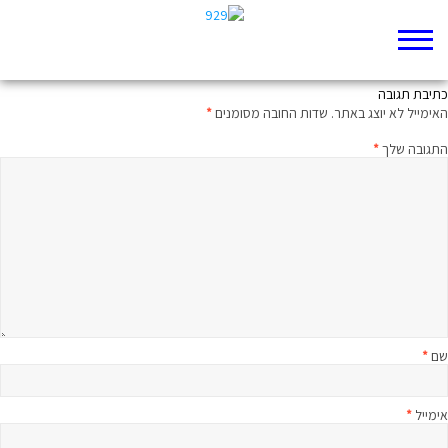
ממעמקים קראתיך: מיטיבי לכת לירמיהו פרק כח
כתיבת תגובה
האימייל לא יוצג באתר.
שדות החובה מסומנים
*
התגובה שלך
*
שם
*
אימייל
*