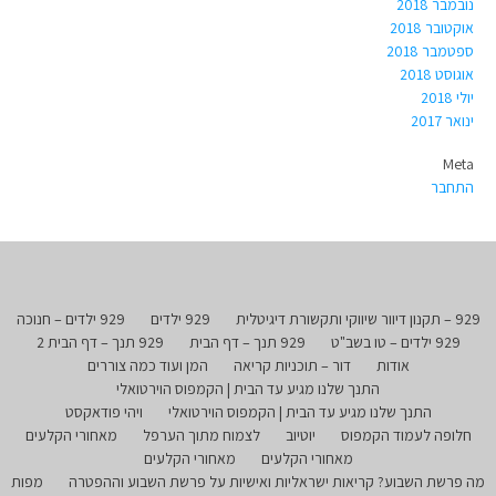
נובמבר 2018
אוקטובר 2018
ספטמבר 2018
אוגוסט 2018
יולי 2018
ינואר 2017
Meta
התחבר
929 – תקנון דיוור שיווקי ותקשורת דיגיטלית
929 ילדים
929 ילדים – חנוכה
929 ילדים – טו בשב"ט
929 תנך – דף הבית
929 תנך – דף הבית 2
אודות
דור – תוכניות קריאה
המן ועוד כמה צוררים
התנך שלנו מגיע עד הבית | הקמפוס הוירטואלי
התנך שלנו מגיע עד הבית | הקמפוס הוירטואלי
ויהי פודאקסט
חלופה לעמוד הקמפוס
יוטיוב
לצמוח מתוך הערפל
מאחורי הקלעים
מאחורי הקלעים
מאחורי הקלעים
מה פרשת השבוע? קריאות ישראליות ואישיות על פרשת השבוע וההפטרה
מפות