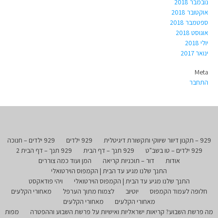
נובמבר 2018
אוקטובר 2018
ספטמבר 2018
אוגוסט 2018
יולי 2018
ינואר 2017
Meta
התחבר
929 – תקנון דיוור שיווקי ותקשורת דיגיטלית
929 ילדים
929 ילדים – חנוכה
929 ילדים – טו בשב"ט
929 תנך – דף הבית
929 תנך – דף הבית 2
אודות
דור – תוכניות קריאה
המן ועוד כמה צוררים
התנך שלנו מגיע עד הבית | הקמפוס הוירטואלי
התנך שלנו מגיע עד הבית | הקמפוס הוירטואלי
ויהי פודאקסט
חלופה לעמוד הקמפוס
יוטיוב
לצמוח מתוך הערפל
מאחורי הקלעים
מאחורי הקלעים
מאחורי הקלעים
מה פרשת השבוע? קריאות ישראליות ואישיות על פרשת השבוע וההפטרה
מפות