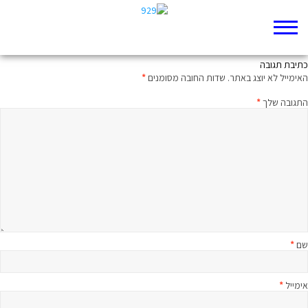
ממעמקים קראתיך: מיטיבי לכת לדברי הימים ב פרק טו
כתיבת תגובה
האימייל לא יוצג באתר.
שדות החובה מסומנים
*
התגובה שלך
*
שם
*
אימייל
*