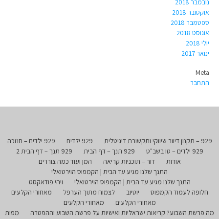
נובמבר 2018
אוקטובר 2018
ספטמבר 2018
אוגוסט 2018
יולי 2018
ינואר 2017
Meta
התחבר
929 – תקנון דיוור שיווקי ותקשורת דיגיטלית
929 ילדים
929 ילדים – חנוכה
929 ילדים – טו בשב"ט
929 תנך – דף הבית
929 תנך – דף הבית 2
אודות
דור – תוכניות קריאה
המן ועוד כמה צוררים
התנך שלנו מגיע עד הבית | הקמפוס הוירטואלי
התנך שלנו מגיע עד הבית | הקמפוס הוירטואלי
ויהי פודאקסט
חלופה לעמוד הקמפוס
יוטיוב
לצמוח מתוך הערפל
מאחורי הקלעים
מאחורי הקלעים
מאחורי הקלעים
מה פרשת השבוע? קריאות ישראליות ואישיות על פרשת השבוע וההפטרה
מפות