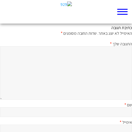
ממעמקים קראתיך: מיטיבי לכת לדברי הימים ב פרק ט
כתיבת תגובה
האימייל לא יוצג באתר.
שדות החובה מסומנים
*
התגובה שלך
*
שם
*
אימייל
*