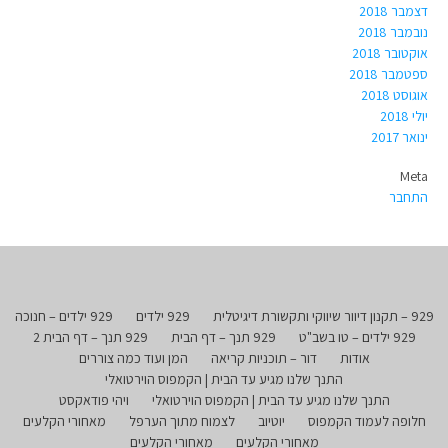
דצמבר 2018
נובמבר 2018
אוקטובר 2018
ספטמבר 2018
אוגוסט 2018
יולי 2018
ינואר 2017
Meta
התחבר
929 – תקנון דיוור שיווקי ותקשורת דיגיטלית
929 ילדים
929 ילדים – חנוכה
929 ילדים – טו בשב"ט
929 תנך – דף הבית
929 תנך – דף הבית 2
אודות
דור – תוכניות קריאה
המן ועוד כמה צוררים
התנך שלנו מגיע עד הבית | הקמפוס הוירטואלי
התנך שלנו מגיע עד הבית | הקמפוס הוירטואלי
ויהי פודאקסט
חלופה לעמוד הקמפוס
יוטיוב
לצמוח מתוך הערפל
מאחורי הקלעים
מאחורי הקלעים
מאחורי הקלעים