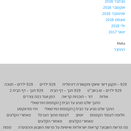
נובמבר 2018
אוקטובר 2018
ספטמבר 2018
אוגוסט 2018
יולי 2018
ינואר 2017
Meta
התחבר
929 – תקנון דיוור שיווקי ותקשורת דיגיטלית
929 ילדים
929 ילדים – חנוכה
929 ילדים – טו בשב"ט
929 תנך – דף הבית
929 תנך – דף הבית 2
אודות
דור – תוכניות קריאה
המן ועוד כמה צוררים
התנך שלנו מגיע עד הבית | הקמפוס הוירטואלי
התנך שלנו מגיע עד הבית | הקמפוס הוירטואלי
ויהי פודאקסט
חלופה לעמוד הקמפוס
יוטיוב
לצמוח מתוך הערפל
מאחורי הקלעים
מאחורי הקלעים
מאחורי הקלעים
מה פרשת השבוע? קריאות ישראליות ואישיות על פרשת השבוע וההפטרה
מפות