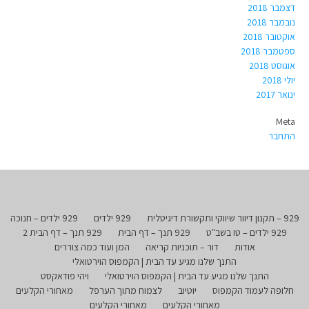
דצמבר 2018
נובמבר 2018
אוקטובר 2018
ספטמבר 2018
אוגוסט 2018
יולי 2018
ינואר 2017
Meta
התחבר
929 – תקנון דיוור שיווקי ותקשורת דיגיטלית
929 ילדים
929 ילדים – חנוכה
929 ילדים – טו בשב"ט
929 תנך – דף הבית
929 תנך – דף הבית 2
אודות
דור – תוכניות קריאה
המן ועוד כמה צוררים
התנך שלנו מגיע עד הבית | הקמפוס הוירטואלי
התנך שלנו מגיע עד הבית | הקמפוס הוירטואלי
ויהי פודאקסט
חלופה לעמוד הקמפוס
יוטיוב
לצמוח מתוך הערפל
מאחורי הקלעים
מאחורי הקלעים
מאחורי הקלעים