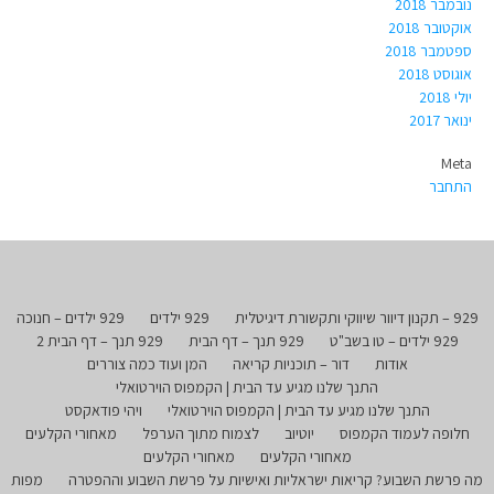
נובמבר 2018
אוקטובר 2018
ספטמבר 2018
אוגוסט 2018
יולי 2018
ינואר 2017
Meta
התחבר
929 – תקנון דיוור שיווקי ותקשורת דיגיטלית
929 ילדים
929 ילדים – חנוכה
929 ילדים – טו בשב"ט
929 תנך – דף הבית
929 תנך – דף הבית 2
אודות
דור – תוכניות קריאה
המן ועוד כמה צוררים
התנך שלנו מגיע עד הבית | הקמפוס הוירטואלי
התנך שלנו מגיע עד הבית | הקמפוס הוירטואלי
ויהי פודאקסט
חלופה לעמוד הקמפוס
יוטיוב
לצמוח מתוך הערפל
מאחורי הקלעים
מאחורי הקלעים
מאחורי הקלעים
מה פרשת השבוע? קריאות ישראליות ואישיות על פרשת השבוע וההפטרה
מפות