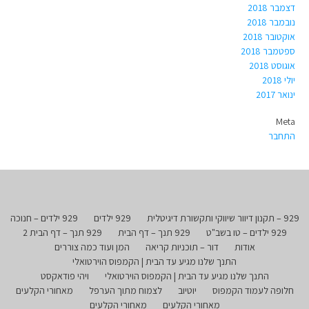
דצמבר 2018
נובמבר 2018
אוקטובר 2018
ספטמבר 2018
אוגוסט 2018
יולי 2018
ינואר 2017
Meta
התחבר
929 – תקנון דיוור שיווקי ותקשורת דיגיטלית
929 ילדים
929 ילדים – חנוכה
929 ילדים – טו בשב"ט
929 תנך – דף הבית
929 תנך – דף הבית 2
אודות
דור – תוכניות קריאה
המן ועוד כמה צוררים
התנך שלנו מגיע עד הבית | הקמפוס הוירטואלי
התנך שלנו מגיע עד הבית | הקמפוס הוירטואלי
ויהי פודאקסט
חלופה לעמוד הקמפוס
יוטיוב
לצמוח מתוך הערפל
מאחורי הקלעים
מאחורי הקלעים
מאחורי הקלעים