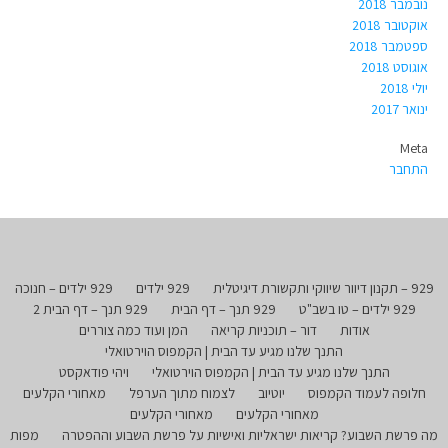
נובמבר 2018
אוקטובר 2018
ספטמבר 2018
אוגוסט 2018
יולי 2018
ינואר 2017
Meta
התחבר
929 – תקנון דיוור שיווקי ותקשורת דיגיטלית
929 ילדים
929 ילדים – חנוכה
929 ילדים – טו בשב"ט
929 תנך – דף הבית
929 תנך – דף הבית 2
אודות
דור – תוכניות קריאה
המן ועוד כמה צוררים
התנך שלנו מגיע עד הבית | הקמפוס הוירטואלי
התנך שלנו מגיע עד הבית | הקמפוס הוירטואלי
ויהי פודאקסט
חלופה לעמוד הקמפוס
יוטיוב
לצמוח מתוך הערפל
מאחורי הקלעים
מאחורי הקלעים
מאחורי הקלעים
מה פרשת השבוע? קריאות ישראליות ואישיות על פרשת השבוע וההפטרה
מפות