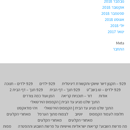
נובמבר 2018
אוקטובר 2018
ספטמבר 2018
אוגוסט 2018
יולי 2018
ינואר 2017
Meta
התחבר
929 – תקנון דיוור שיווקי ותקשורת דיגיטלית
929 ילדים
929 ילדים – חנוכה
929 ילדים – טו בשב"ט
929 תנך – דף הבית
929 תנך – דף הבית 2
אודות
דור – תוכניות קריאה
המן ועוד כמה צוררים
התנך שלנו מגיע עד הבית | הקמפוס הוירטואלי
התנך שלנו מגיע עד הבית | הקמפוס הוירטואלי
ויהי פודאקסט
חלופה לעמוד הקמפוס
יוטיוב
לצמוח מתוך הערפל
מאחורי הקלעים
מאחורי הקלעים
מאחורי הקלעים
מה פרשת השבוע? קריאות ישראליות ואישיות על פרשת השבוע וההפטרה
מפות