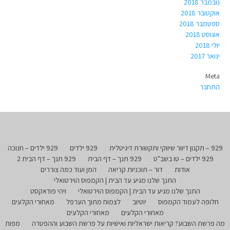
נובמבר 2018
אוקטובר 2018
ספטמבר 2018
אוגוסט 2018
יולי 2018
ינואר 2017
Meta
התחבר
929 – תקנון דיוור שיווקי ותקשורת דיגיטלית
929 ילדים
929 ילדים – חנוכה
929 ילדים – טו בשב"ט
929 תנך – דף הבית
929 תנך – דף הבית 2
אודות
דור – תוכניות קריאה
המן ועוד כמה צוררים
התנך שלנו מגיע עד הבית | הקמפוס הוירטואלי
התנך שלנו מגיע עד הבית | הקמפוס הוירטואלי
ויהי פודאקסט
חלופה לעמוד הקמפוס
יוטיוב
לצמוח מתוך הערפל
מאחורי הקלעים
מאחורי הקלעים
מאחורי הקלעים
מה פרשת השבוע? קריאות ישראליות ואישיות על פרשת השבוע וההפטרה
מפות