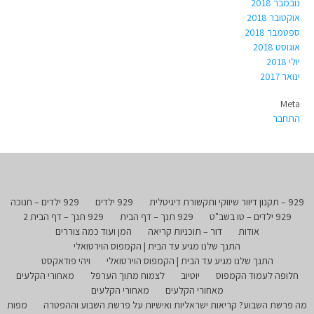
נובמבר 2018
אוקטובר 2018
ספטמבר 2018
אוגוסט 2018
יולי 2018
ינואר 2017
Meta
התחבר
929 – תקנון דיוור שיווקי ותקשורת דיגיטלית
929 ילדים
929 ילדים – חנוכה
929 ילדים – טו בשב"ט
929 תנך – דף הבית
929 תנך – דף הבית 2
אודות
דור – תוכניות קריאה
המן ועוד כמה צוררים
התנך שלנו מגיע עד הבית | הקמפוס הוירטואלי
התנך שלנו מגיע עד הבית | הקמפוס הוירטואלי
ויהי פודאקסט
חלופה לעמוד הקמפוס
יוטיוב
לצמוח מתוך הערפל
מאחורי הקלעים
מאחורי הקלעים
מאחורי הקלעים
מה פרשת השבוע? קריאות ישראליות ואישיות על פרשת השבוע וההפטרה
מפות