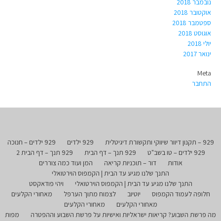
נובמבר 2018
אוקטובר 2018
ספטמבר 2018
אוגוסט 2018
יולי 2018
ינואר 2017
Meta
התחבר
929 – תקנון דיוור שיווקי ותקשורת דיגיטלית
929 ילדים
929 ילדים – חנוכה
929 ילדים – טו בשב"ט
929 תנך – דף הבית
929 תנך – דף הבית 2
אודות
דור – תוכניות קריאה
המן ועוד כמה צוררים
התנך שלנו מגיע עד הבית | הקמפוס הוירטואלי
התנך שלנו מגיע עד הבית | הקמפוס הוירטואלי
ויהי פודאקסט
חלופה לעמוד הקמפוס
יוטיוב
לצמוח מתוך הערפל
מאחורי הקלעים
מאחורי הקלעים
מאחורי הקלעים
מה פרשת השבוע? קריאות ישראליות ואישיות על פרשת השבוע וההפטרה
מפות