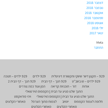
דצמבר 2018
נובמבר 2018
אוקטובר 2018
ספטמבר 2018
אוגוסט 2018
יולי 2018
ינואר 2017
Meta
התחבר
929 – תקנון דיוור שיווקי ותקשורת דיגיטלית
929 ילדים
929 ילדים – חנוכה
929 ילדים – טו בשב"ט
929 תנך – דף הבית
929 תנך – דף הבית 2
אודות
דור – תוכניות קריאה
המן ועוד כמה צוררים
התנך שלנו מגיע עד הבית | הקמפוס הוירטואלי
התנך שלנו מגיע עד הבית | הקמפוס הוירטואלי
ויהי פודאקסט
חלופה לעמוד הקמפוס
יוטיוב
לצמוח מתוך הערפל
מאחורי הקלעים
מאחורי הקלעים
מאחורי הקלעים