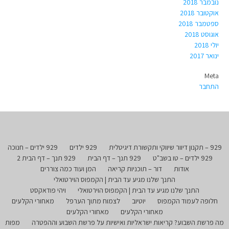
נובמבר 2018
אוקטובר 2018
ספטמבר 2018
אוגוסט 2018
יולי 2018
ינואר 2017
Meta
התחבר
929 – תקנון דיוור שיווקי ותקשורת דיגיטלית
929 ילדים
929 ילדים – חנוכה
929 ילדים – טו בשב"ט
929 תנך – דף הבית
929 תנך – דף הבית 2
אודות
דור – תוכניות קריאה
המן ועוד כמה צוררים
התנך שלנו מגיע עד הבית | הקמפוס הוירטואלי
התנך שלנו מגיע עד הבית | הקמפוס הוירטואלי
ויהי פודאקסט
חלופה לעמוד הקמפוס
יוטיוב
לצמוח מתוך הערפל
מאחורי הקלעים
מאחורי הקלעים
מאחורי הקלעים
מה פרשת השבוע? קריאות ישראליות ואישיות על פרשת השבוע וההפטרה
מפות