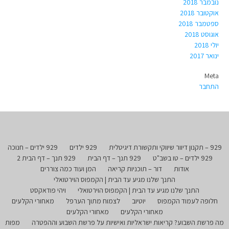
נובמבר 2018
אוקטובר 2018
ספטמבר 2018
אוגוסט 2018
יולי 2018
ינואר 2017
Meta
התחבר
929 – תקנון דיוור שיווקי ותקשורת דיגיטלית
929 ילדים
929 ילדים – חנוכה
929 ילדים – טו בשב"ט
929 תנך – דף הבית
929 תנך – דף הבית 2
אודות
דור – תוכניות קריאה
המן ועוד כמה צוררים
התנך שלנו מגיע עד הבית | הקמפוס הוירטואלי
התנך שלנו מגיע עד הבית | הקמפוס הוירטואלי
ויהי פודאקסט
חלופה לעמוד הקמפוס
יוטיוב
לצמוח מתוך הערפל
מאחורי הקלעים
מאחורי הקלעים
מאחורי הקלעים
מה פרשת השבוע? קריאות ישראליות ואישיות על פרשת השבוע וההפטרה
מפות